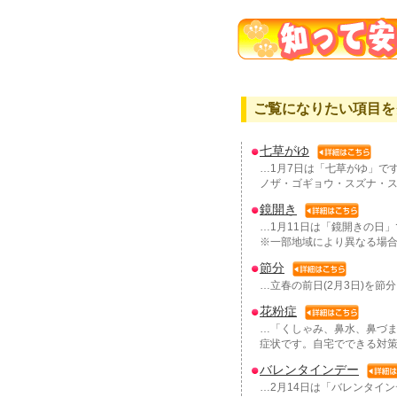
ご覧になりたい項目を
七草がゆ
…1月7日は「七草がゆ」で
ノザ・ゴギョウ・スズナ・
鏡開き
…1月11日は「鏡開きの日
※一部地域により異なる場
節分
…立春の前日(2月3日)を節
花粉症
…「くしゃみ、鼻水、鼻づま
症状です。自宅でできる対
バレンタインデー
…2月14日は「バレンタイ