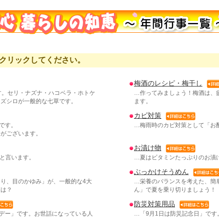
クリックしてください。
梅酒のレシピ・梅干し
す。セリ・ナズナ・ハコベラ・ホトケ
…作ってみましょう！梅酒は、
スズシロが一般的な七草です。
ます。
カビ対策
」です。
…梅雨時のカビ対策として「お
合がございます。
お漬け物
分と言います。
…夏はビタミンたっぷりのお漬
ぶっかけそうめん
り、目のかゆみ」が、一般的な4大
…栄養のバランスを考えた、簡
策は？
ん」で夏を乗り切りましょう！
防災対策用品
ンデー」です。お世話になっている人
…「9月1日は防災記念日」です