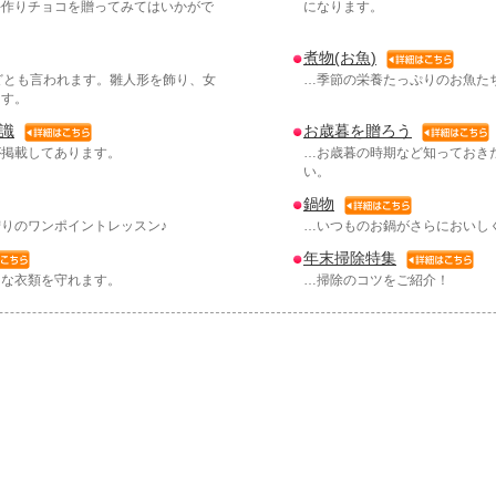
手作りチョコを贈ってみてはいかがで
になります。
煮物(お魚)
どとも言われます。雛人形を飾り、女
…季節の栄養たっぷりのお魚た
ます。
識
お歳暮を贈ろう
が掲載してあります。
…お歳暮の時期など知っておき
い。
鍋物
りのワンポイントレッスン♪
…いつものお鍋がさらにおいし
年末掃除特集
切な衣類を守れます。
…掃除のコツをご紹介！