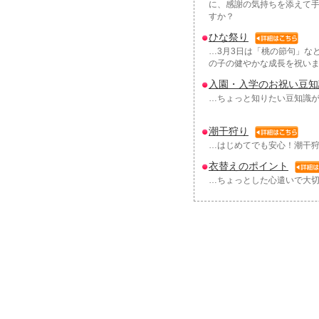
に、感謝の気持ちを添えて
すか？
ひな祭り
…3月3日は「桃の節句」な
の子の健やかな成長を祝い
入園・入学のお祝い豆知
…ちょっと知りたい豆知識
潮干狩り
…はじめてでも安心！潮干狩
衣替えのポイント
…ちょっとした心遣いで大