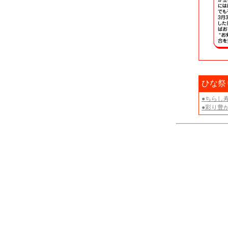
ひな祭
●ちらし
●彩り豊