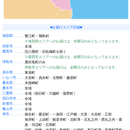
■お届けエリア詳細■
海部郡………
蟹江町・飛島村
※海部郡エリアへのお届けは、水曜日のみとなっております。
弥富市………
全域
愛西市………
旧八開村・旧佐織町を除く
※愛西市エリアへのお届けは、金曜日のみとなっております。
津島市………
鹿伏兎町のみ
津島市エリアへのお届けは、金曜日のみとなっております。
員弁郡………
東員町
いなべ市……
大安町・員弁町・北勢町・藤原町
桑名郡………
木曽岬町
桑名市………
全域
三重郡………
全域（朝日町・川越町・菰野町）
四日市市……
全域
鈴鹿市………
全域
亀山市………
全域
津市…………
相生町・愛宕町・一身田・江戸橋・大里・大谷町・乙部
海岸町・上浜町・観音寺町・北町津・北丸之内・西丸之内・栗
真・河辺町・広明町